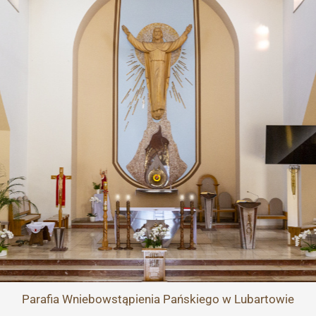
Przejdź
do
treści
Parafia
Wniebowstąpienia Pańskiego
w Lubartowie