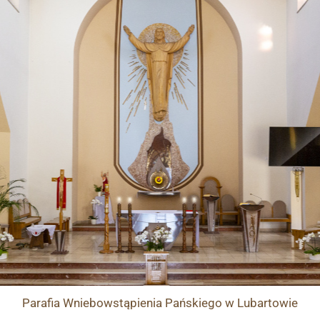
Przejdź
do
treści
Parafia
Wniebowstąpienia Pańskiego
w Lubartowie