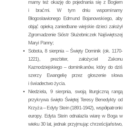
mamy też okazję do pojednania się z Bogiem
i braćmi. W tym dniu wspominamy
Błogosławionego Edmund Bojanowskiego, aby
objąć opieką zaniedbane wiejskie dzieci założył
Zgromadzenie Sióstr Służebniczek Najświętszej
Maryi Panny;
Sobota, 8 sierpnia – Święty Dominik (ok. 1170-
1221), prezbiter, założyciel Zakonu
Kaznodziejskiego – dominikanów, który do dziś
szerzy Ewangelię przez głoszenie słowa
i świadectwo życia.
Niedziela, 9 sierpnia, swoją liturgiczną rangą
przykrywa święto Świętej Teresy Benedykty od
Krzyża – Edyty Stein (1891-1942), współpatronki
europy. Edyta Stein odnalazła wiarę w Boga w
wieku 30 lat, jednak przyjmując chrześcijaństwo,