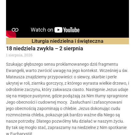
Liturgia niedzielna i świąteczna
18 niedziela zwykła – 2 sierpnia
1 sierpnia, 2026
Szukając głębszego sensu proklamowanego dziś fragmentu
Ewangelii, warto zwrócić uwagę na jego kontekst. Wcześniej u św.
Mateusza znajdziemy przypowieści: o siewcy, skarbie i perle
ukrytej w roli, ziarnku gorczycy, z którego wyrasta wielkie drzewo, i
odrobinie zaczynu, który zakwasza ciasto. Następnie Jezus udaje
się na miejsce pustynne, gdzie podążają za Nim tłumy spragnione
Jego obecności i cudownej mocy. Zasłuchani i zafascynowani
jego obecnością zapominają o chlebie. Jezus dokonując cudu
rozmnożenia chleba, pokazuje jak bardzo ważne dla Niego są
nasze potrzeby. Dlatego pozwólmy Mu działać w naszym życiu.
By tak się mogło stać, zapraszamy na niedzielne z Nim spotkanie
w Eucharystii!