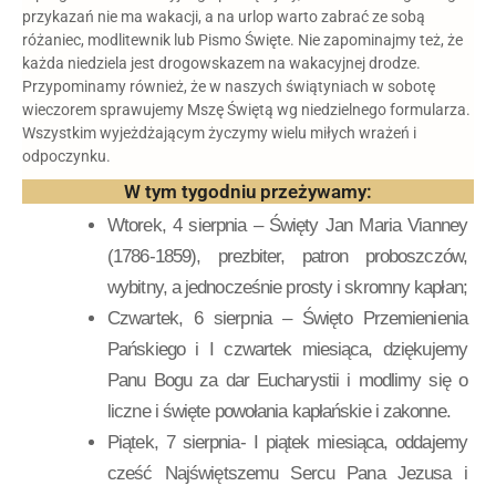
przykazań nie ma wakacji, a na urlop warto zabrać ze sobą
różaniec, modlitewnik lub Pismo Święte. Nie zapominajmy też, że
każda niedziela jest drogowskazem na wakacyjnej drodze.
Przypominamy również, że w naszych świątyniach w sobotę
wieczorem sprawujemy Mszę Świętą wg niedzielnego formularza.
Wszystkim wyjeżdżającym życzymy wielu miłych wrażeń i
odpoczynku.
W tym tygodniu przeżywamy:
Wtorek, 4 sierpnia – Święty Jan Maria Vianney
(1786-1859), prezbiter, patron proboszczów,
wybitny, a jednocześnie prosty i skromny kapłan;
Czwartek, 6 sierpnia – Święto Przemienienia
Pańskiego i I czwartek miesiąca, dziękujemy
Panu Bogu za dar Eucharystii i modlimy się o
liczne i święte powołania kapłańskie i zakonne.
Piątek, 7 sierpnia- I piątek miesiąca, oddajemy
cześć Najświętszemu Sercu Pana Jezusa i