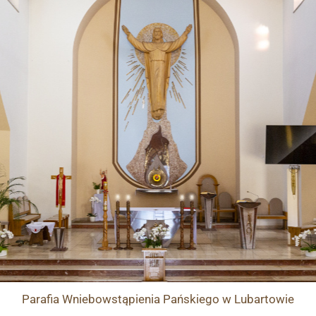
Przejdź
do
treści
Parafia
Wniebowstąpienia Pańskiego
w Lubartowie