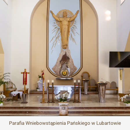
Przejdź
do
treści
Parafia
Wniebowstąpienia Pańskiego
w Lubartowie