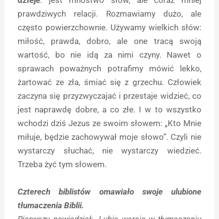
dzieje
: jest mnóstwo słów, ale coraz mniej
prawdziwych relacji. Rozmawiamy dużo, ale
często powierzchownie. Używamy wielkich słów:
miłość, prawda, dobro, ale one tracą swoją
wartość, bo nie idą za nimi czyny. Nawet o
sprawach poważnych potrafimy mówić lekko,
żartować ze zła, śmiać się z grzechu. Człowiek
zaczyna się przyzwyczajać i przestaje widzieć, co
jest naprawdę dobre, a co złe. I w to wszystko
wchodzi dziś Jezus ze swoim słowem: „Kto Mnie
miłuje, będzie zachowywał moje słowo”. Czyli nie
wystarczy słuchać, nie wystarczy wiedzieć.
Trzeba żyć tym słowem.
Czterech biblistów omawiało swoje ulubione
tłumaczenia Biblii.
Pierwszy powiedział: „Lubię wersję w tłumaczeniu