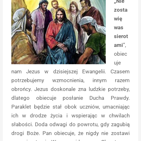
„Nie
zosta
wię
was
sierot
ami
”,
obiec
uje
nam Jezus w dzisiejszej Ewangelii. Czasem
potrzebujemy wzmocnienia, innym razem
obrońcy. Jezus doskonale zna ludzkie potrzeby,
dlatego obiecuje posłanie Ducha Prawdy.
Paraklet będzie stał obok uczniów, umacniając
ich w drodze życia i wspierając w chwilach
słabości. Doda odwagi do powrotu, gdy zagubią
drogi Boże. Pan obiecuje, że nigdy nie zostawi