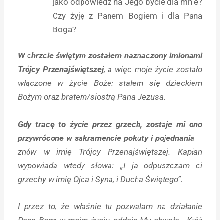
jako odpowiedź na Jego bycie dla mnie?
Czy żyję z Panem Bogiem i dla Pana
Boga?
W chrzcie świętym zostałem naznaczony imionami
Trójcy Przenajświętszej
, a więc moje życie zostało
włączone w życie Boże: stałem się dzieckiem
Bożym oraz bratem/siostrą Pana Jezusa.
Gdy tracę to życie przez grzech, zostaje mi ono
przywrócone w sakramencie pokuty i pojednania
–
znów w imię Trójcy Przenajświętszej. Kapłan
wypowiada wtedy słowa: „I ja odpuszczam ci
grzechy w imię Ojca i Syna, i Ducha Świętego”.
I przez to, że właśnie tu pozwalam na działanie
Pana Boga w moim życiu, oddaję Mu chwałę, „Któż