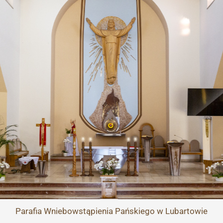
Przejdź
do
treści
Parafia
Wniebowstąpienia Pańskiego
w Lubartowie