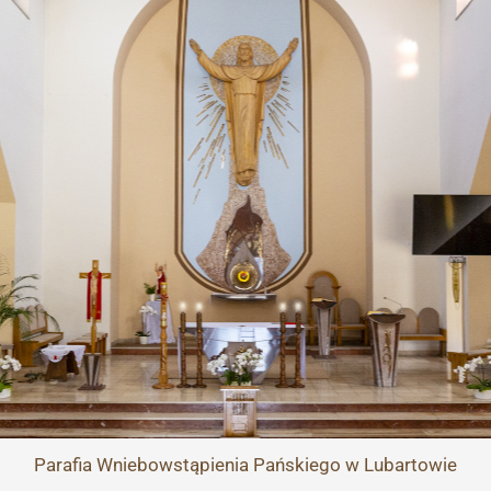
Przejdź
do
treści
Parafia
Wniebowstąpienia Pańskiego
w Lubartowie