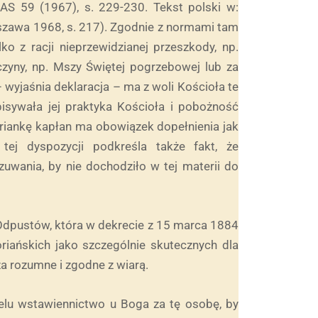
 AAS 59 (1967), s. 229-230. Tekst polski w:
szawa 1968, s. 217). Zgodnie z normami tam
o z racji nieprzewidzianej przeszkody, np.
czyny, np. Mszy Świętej pogrzebowej lub za
yjaśnia deklaracja – ma z woli Kościoła te
isywała jej praktyka Kościoła i pobożność
riankę kapłan ma obowiązek dopełnienia jak
 tej dyspozycji podkreśla także fakt, że
uwania, by nie dochodziło w tej materii do
Odpustów, która w dekrecie z 15 marca 1884
riańskich jako szczególnie skutecznych dla
a rozumne i zgodne z wiarą.
lu wstawiennictwo u Boga za tę osobę, by