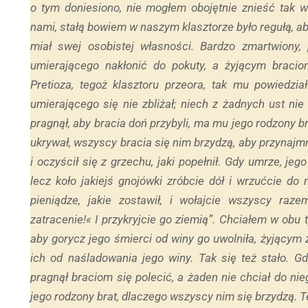
o tym doniesiono, nie mogłem obojętnie znieść tak wi
nami, stałą bowiem w naszym klasztorze było regułą, aby
miał swej osobistej własności. Bardzo zmartwiony
umierającego nakłonić do pokuty, a żyjącym braci
Pretioza, tegoż klasztoru przeora, tak mu powiedzia
umierającego się nie zbliżał; niech z żadnych ust nie
pragnął, aby bracia doń przybyli, ma mu jego rodzony br
ukrywał, wszyscy bracia się nim brzydzą, aby przynajmn
i oczyścił się z grzechu, jaki popełnił. Gdy umrze, je
lecz koło jakiejś gnojówki zróbcie dół i wrzućcie do n
pieniądze, jakie zostawił, i wołajcie wszyscy raz
zatracenie!« I przykryjcie go ziemią”. Chciałem w ob
aby gorycz jego śmierci od winy go uwolniła, żyjącym
ich od naśladowania jego winy. Tak się też stało. G
pragnął braciom się polecić, a żaden nie chciał do ni
jego rodzony brat, dlaczego wszyscy nim się brzydzą. T