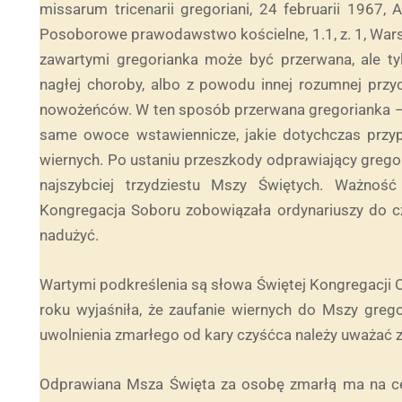
missarum tricenarii gregoriani, 24 februarii 1967,
Posoborowe prawodawstwo kościelne, 1.1, z. 1, War
zawartymi gregorianka może być przerwana, ale tylk
nagłej choroby, albo z powodu innej rozumnej przy
nowożeńców. W ten sposób przerwana gregorianka – w
same owoce wstawiennicze, jakie dotychczas przyp
wiernych. Po ustaniu przeszkody odprawiający grego
najszybciej trzydziestu Mszy Świętych. Ważność
Kongregacja Soboru zobowiązała ordynariuszy do cz
nadużyć.
Wartymi podkreślenia są słowa Świętej Kongregacji 
roku wyjaśniła, że zaufanie wiernych do Mszy grego
uwolnienia zmarłego od kary czyśćca należy uważać z
Odprawiana Msza Święta za osobę zmarłą ma na ce