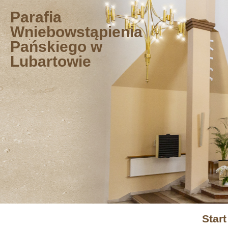
Przejdź
Parafia
do
Wniebowstąpienia
treści
Pańskiego w
Lubartowie
Start