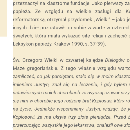
przeznaczył na klasztorne fundacje. Jako pierwszy za
papieża. Ze względu na wielkie zasługi dla Ko
reformatorską, otrzymał przydomek „Wielki” – jako 
innych dzieł pozostawił po sobie zawarte w cztere
świętych, która miała wykazać siłę religii i zachęcić d
Leksykon papieży, Kraków 1990, s. 37-39).
Św. Grzegorz Wielki w czwartej księdze
Dialogów
o
Msze gregoriańskie. Z tego właśnie względu wart
zamilczeć, co jak pamię
tam, stało się w moim klaszt
imieniem Justyn, znał się na leczeniu, i gdy byłem 
ustawicznych moich chorobach zazwyczaj czuwał przy 
się nim w chorobie jego rodzony brat Kopiosus, który r
na życie. Jednakże wspomniany Justyn, widząc, że j
Kopiosowi, że ma ukryte trzy złote pieniądze. Przed 
przerzucając wszystkie jego lekarstwa, znaleźli owe zł