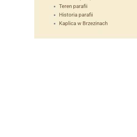
Teren parafii
Historia parafii
Kaplica w Brzezinach