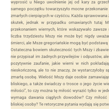
wyprosić u Niego uwolnienie jej od kary za grzech
samego początku towarzyszyło mocne przekonanie wi
zmarłych cierpiących w czyśćcu. Każda sprawowana z
skutek, jednak w przypadku omawianych tutaj M
przekonaniem wiernych, które wskazywało zawsze
liczba trzydziestu Mszy nie może być nigdy uważ
śmierci, ale Msze gregoriańskie mogą być podstawą n
Ostateczna bowiem skuteczność tych Mszy i zbawien
nie przypisał im żadnych przywilejów i odpustów, a
pozytywnie zaufanie, jakie wierni w nich pokłada
nieskończoną, ale to nie znaczy, że wystarczyłoby
zmarłą osobę. Wielość Mszy daje osobie zamawiając
bliskiego, a także świadczy o trosce o jego życie w
miłości”, to czy można tę miłość wyrazić tylko w je
wymaga dawania ciągłych dowodów? Czy miłość k
bliskiej osoby? Te retoryczne pytania wydają się po