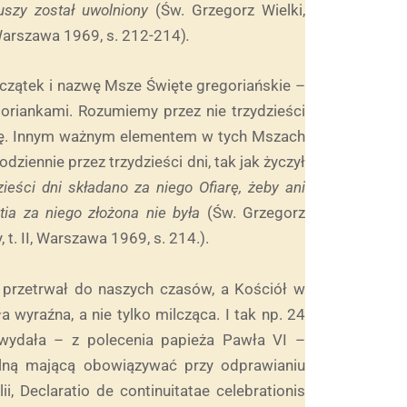
uszy został uwolniony
(Św. Grzegorz Wielki,
, Warszawa 1969, s. 212-214)
.
oczątek i nazwę Msze Święte gregoriańskie –
oriankami. Rozumiemy przez nie trzydzieści
bę. Innym ważnym elementem w tych Mszach
dziennie przez trzydzieści dni, tak jak życzył
zieści dni składano za niego Ofiarę, żeby ani
ia za niego złożona nie była
(Św. Grzegorz
 t. II, Warszawa 1969, s. 214.).
 przetrwał do naszych czasów, a Kościół w
wyraźna, a nie tylko milcząca. I tak np. 24
wydała – z polecenia papieża Pawła VI –
ielną mającą obowiązywać przy odprawianiu
i, Declaratio de continuitatae celebrationis