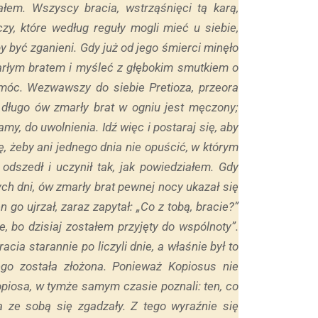
łem. Wszyscy bracia, wstrząśnięci tą karą,
czy, które według reguły mogli mieć u siebie,
by być zganieni. Gdy już od jego śmierci minęło
marłym bratem i myśleć z głębokim smutkiem o
omóc. Wezwawszy do siebie Pretioza, przeora
 długo ów zmarły brat w ogniu jest męczony;
y, do uwolnienia. Idź więc i postaraj się, aby
rę, żeby ani jednego dnia nie opuścić, w którym
odszedł i uczynił tak, jak powiedziałem. Gdy
ych dni, ów zmarły brat pewnej nocy ukazał się
o ujrzał, zaraz zapytał: „Co z tobą, bracie?”
e, bo dzisiaj zostałem przyjęty do wspólnoty”.
cia starannie po liczyli dnie, a właśnie był to
ego została złożona. Ponieważ Kopiosus nie
 Kopiosa, w tymże samym czasie poznali: ten, co
ara ze sobą się zgadzały. Z tego wyraźnie się