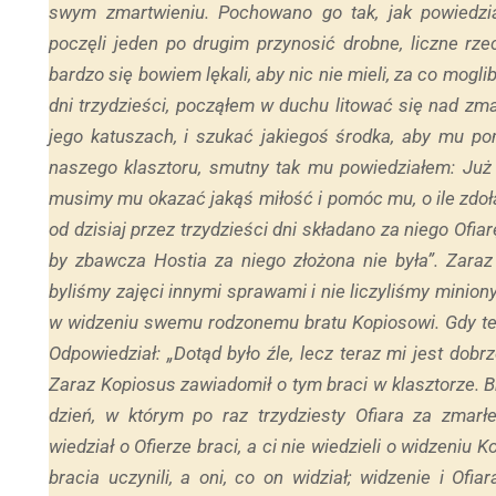
swym zmartwieniu. Pochowano go tak, jak powiedzia
poczęli jeden po drugim przynosić drobne, liczne rze
bardzo się bowiem lękali, aby nic nie mieli, za co mogli
dni trzydzieści, począłem w duchu litować się nad z
jego katuszach, i szukać jakiegoś środka, aby mu p
naszego klasztoru, smutny tak mu powiedziałem: Już
musimy mu okazać jakąś miłość i pomóc mu, o ile zdołam
od dzisiaj przez trzydzieści dni składano za niego Ofia
by zbawcza Hostia za niego złożona nie była”. Zaraz 
byliśmy zajęci innymi sprawami i nie liczyliśmy minion
w widzeniu swemu rodzonemu bratu Kopiosowi. Gdy ten g
Odpowiedział: „Dotąd było źle, lecz teraz mi jest dobrz
Zaraz Kopiosus zawiadomił o tym braci w klasztorze. Bra
dzień, w którym po raz trzydziesty Ofiara za zmarł
wiedział o Ofierze braci, a ci nie wiedzieli o widzeniu
bracia uczynili, a oni, co on widział; widzenie i Ofi