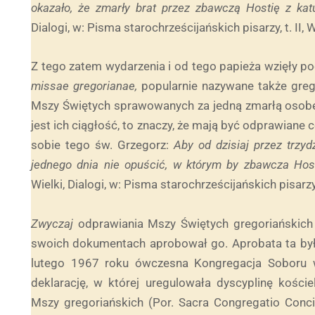
okazało, że zmarły brat przez zbawczą Hostię z kat
Dialogi, w: Pisma starochrześcijańskich pisarzy, t. II
Z tego zatem wydarzenia i od tego papieża wzięły p
missae gregorianae,
popularnie nazywane także greg
Mszy Świętych sprawowanych za jedną zmarłą oso
jest ich ciągłość, to znaczy, że mają być odprawiane co
sobie tego św. Grzegorz:
Aby od dzi
siaj przez trzyd
jednego dnia nie opuścić, w którym by zbawcza Host
Wielki, Dialogi, w: Pisma starochrześcijańskich pisarzy,
Zwyczaj
odprawiania Mszy Świętych gregoriańskich
swoich dokumentach aprobował go. Aprobata ta była 
lutego 1967 roku ówczesna Kongregacja Soboru 
deklarację, w której uregulowała dyscyplinę kośc
Mszy gregoriańskich (Por. Sacra Congregatio Concili