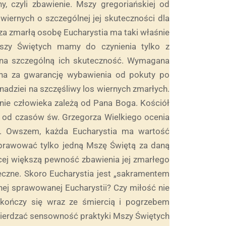
y, czyli zbawienie. Mszy gregoriańskiej od
ernych o szczególnej jej skuteczności dla
a zmarłą osobę Eucharystia ma taki właśnie
szy Świętych mamy do czynienia tylko z
 na szczególną ich skuteczność. Wymagana
ana za gwarancję wybawienia od pokuty po
adziei na szczęśliwy los wiernych zmarłych.
ie człowieka zależą od Pana Boga. Kościół
le od czasów św. Grzegorza Wielkiego ocenia
ją. Owszem, każda Eucharystia ma wartość
 sprawować tylko jedną Mszę Świętą za daną
ej większą pewność zbawienia jej zmarłego
ieczne. Skoro Eucharystia jest „sakramentem
dnej sprawowanej Eucharystii? Czy miłość nie
ończy się wraz ze śmiercią i pogrzebem
twierdzać sensowność praktyki Mszy Świętych