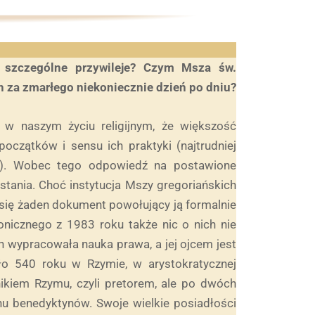
j szczególne przywileje? Czym Msza św.
h za zmarłego niekoniecznie dzień po dniu?
 w naszym życiu religijnym, że większość
oczątków i sensu ich praktyki (najtrudniej
te). Wobec tego odpowiedź na postawione
wstania. Choć instytucja Mszy gregoriańskich
 się żaden dokument powołujący ją formalnie
nicznego z 1983 roku także nic o nich nie
h wypracowała nauka prawa, a jej ojcem jest
oło 540 roku w Rzymie, w arystokratycznej
nikiem Rzymu, czyli pretorem, ale po dwóch
nu benedyktynów. Swoje wielkie posiadłości