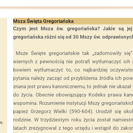
Msza Święta Gregoriańska
Czym jest Msza św. gregoriańska? Jakie są je
gregoriańska różni się od 30 Mszy św. odprawionyc
Msze Święte gregoriańskie tak „zadomowiły się”
wiernych z pewnością nie potrafi wytłumaczyć ich p
bowiem wytłumaczyć to, co najbardziej oczywis
pytania należy zacząć od przybliżenia źródła ich po
znana jest prawu kanonicznemu, to jednak nie ukazał
do życia. Obecnie obowiązujący Kodeks prawa kano
wspomina. Rozumienie instytucji Mszy gregoriańskic
papież Grzegorz Wielki (590-604). Urodził się ok
rodzinie. W trzydziestym roku życia został namiest
w.
latach zrezygnował z tego urzędu i wstąpił do zako