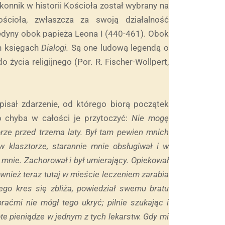
konnik w historii Kościoła został wybrany na
ścioła, zwłaszcza za swoją działalność
jedyny obok papieża Leona I (440-461). Obok
ch księgach
Dia
logi.
Są one ludową legendą o
o życia religijnego (Por. R. Fischer-Wollpert,
pisał zdarzenie, od którego biorą początek
o chyba w całości je przytoczyć:
Nie mogę
orze przed trzema laty. Był tam pewien mnich
w klasztorze, starannie mnie obsługiwał i w
mnie. Zachorował i był umierający. Opiekował
ównież teraz tutaj w mieście leczeniem zarabia
ego kres się zbliża, powiedział swemu bratu
braćmi nie mógł tego ukryć; pilnie szukając i
ote pieniądze w jednym z tych lekarstw. Gdy mi