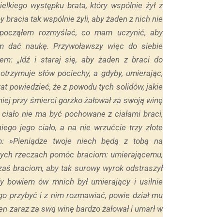
elkiego występku brata, który wspólnie żył z
 bracia tak wspólnie żyli, aby żaden z nich nie
, począłem rozmyślać, co mam uczynić, aby
om dać naukę. Przywoławszy więc do siebie
łem: „Idź i staraj się, aby żaden z braci do
 otrzymuje słów pociechy, a gdyby, umierając,
at powiedzieć, że z powodu tych solidów, jakie
iej przy śmierci gorzko żałował za swoją winę
go ciało nie ma być pochowane z ciałami braci,
iego jego ciało, a na nie wrzućcie trzy złote
em: »Pieniądze twoje niech będą z tobą na
u tych rzeczach pomóc braciom: umierającemu,
 zaś braciom, aby tak surowy wyrok odstraszył
dy bowiem ów mnich był umierający i usilnie
ego przybyć i z nim rozmawiać, powie dział mu
en zaraz za swą winę bardzo żałował i umarł w