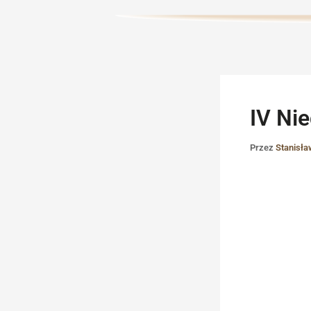
IV Ni
Przez
Stanisł