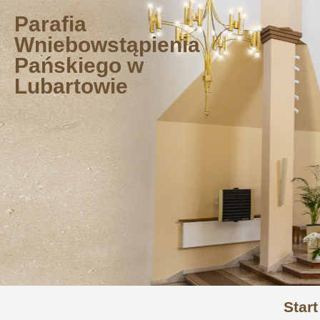
Przejdź
Parafia
do
Wniebowstąpienia
treści
Pańskiego w
Lubartowie
Start