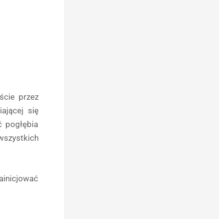
ście przez
ającej się
ć pogłębia
wszystkich
ainicjować