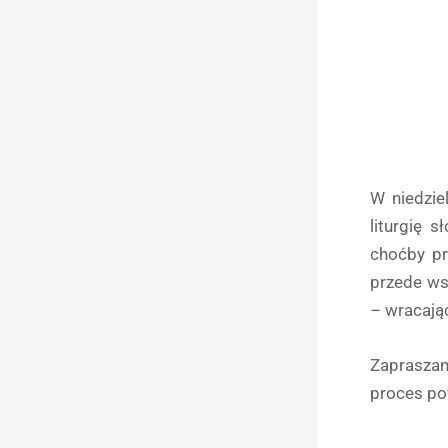
W niedzie
liturgię 
choćby pr
przede ws
– wracają
Zapraszam
proces po