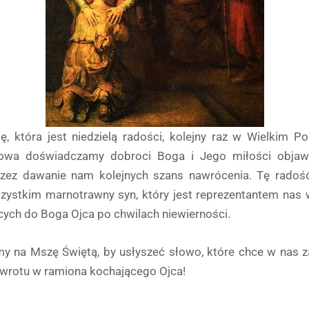
lę, która jest niedzielą radości, kolejny raz w Wielkim Po
słowa doświadczamy dobroci Boga i Jego miłości objawi
zez dawanie nam kolejnych szans nawrócenia. Tę radoś
zystkim marnotrawny syn, który jest reprezentantem nas 
cych do Boga Ojca po chwilach niewierności.
y na Mszę Świętą, by usłyszeć słowo, które chce w nas z
wrotu w ramiona kochającego Ojca!