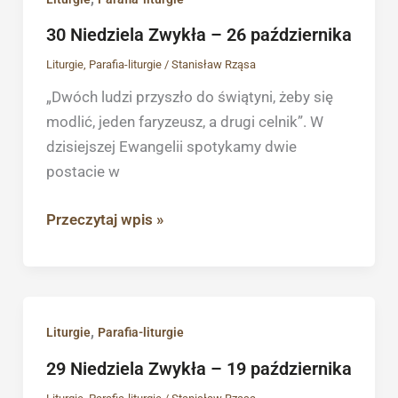
Niedziela
30 Niedziela Zwykła – 26 października
Zwykła
Liturgie
,
Parafia-liturgie
/
Stanisław Rząsa
–
26
„Dwóch ludzi przyszło do świątyni, żeby się
października
modlić, jeden faryzeusz, a drugi celnik”. W
dzisiejszej Ewangelii spotykamy dwie
postacie w
Przeczytaj wpis »
29
,
Liturgie
Parafia-liturgie
Niedziela
29 Niedziela Zwykła – 19 października
Zwykła