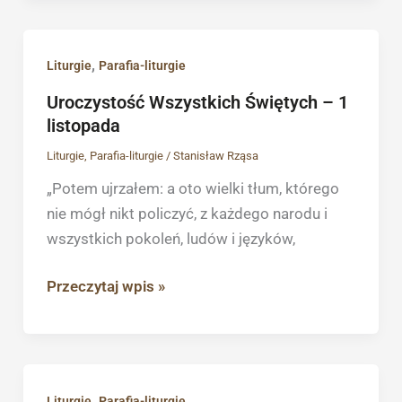
Uroczystość
,
Liturgie
Parafia-liturgie
Wszystkich
Uroczystość Wszystkich Świętych – 1
Świętych
listopada
–
Liturgie
,
Parafia-liturgie
/
Stanisław Rząsa
1
„Potem ujrzałem: a oto wielki tłum, którego
listopada
nie mógł nikt policzyć, z każdego narodu i
wszystkich pokoleń, ludów i języków,
Przeczytaj wpis »
30
,
Liturgie
Parafia-liturgie