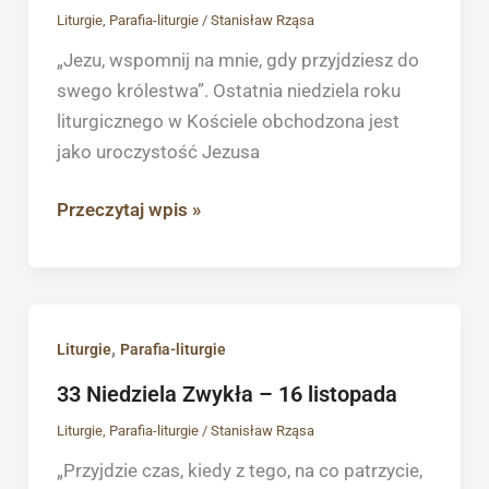
Wszechświata
Liturgie
,
Parafia-liturgie
/
Stanisław Rząsa
–
„Jezu, wspomnij na mnie, gdy przyjdziesz do
23
swego królestwa”. Ostatnia niedziela roku
listopada
liturgicznego w Kościele obchodzona jest
jako uroczystość Jezusa
Przeczytaj wpis »
33
,
Liturgie
Parafia-liturgie
Niedziela
33 Niedziela Zwykła – 16 listopada
Zwykła
Liturgie
,
Parafia-liturgie
/
Stanisław Rząsa
–
16
„Przyjdzie czas, kiedy z tego, na co patrzycie,