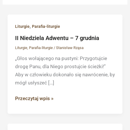
II
,
Liturgie
Parafia-liturgie
Niedziela
II Niedziela Adwentu – 7 grudnia
Adwentu
Liturgie
,
Parafia-liturgie
/
Stanisław Rząsa
–
7
„Głos wołającego na pustyni: Przygotujcie
grudnia
drogę Panu, dla Niego prostujcie ścieżki!”
Aby w człowieku dokonało się nawrócenie, by
mógł usłyszeć […]
Przeczytaj wpis »