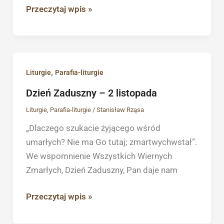
Przeczytaj wpis »
Dzień
,
Liturgie
Parafia-liturgie
Zaduszny
Dzień Zaduszny – 2 listopada
–
Liturgie
,
Parafia-liturgie
/
Stanisław Rząsa
2
listopada
„Dlaczego szukacie żyjącego wśród
umarłych? Nie ma Go tutaj; zmartwychwstał”.
We wspomnienie Wszystkich Wiernych
Zmarłych, Dzień Zaduszny, Pan daje nam
Przeczytaj wpis »