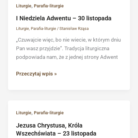
I
,
Liturgie
Parafia-liturgie
Niedziela
I Niedziela Adwentu – 30 listopada
Adwentu
Liturgie
,
Parafia-liturgie
/
Stanisław Rząsa
–
30
„Czuwajcie więc, bo nie wiecie, w którym dniu
listopada
Pan wasz przyjdzie”. Tradycja liturgiczna
podpowiada nam, że z jednej strony Adwent
Przeczytaj wpis »
Jezusa
,
Liturgie
Parafia-liturgie
Chrystusa,
Jezusa Chrystusa, Króla
Króla
Wszechświata – 23 listopada