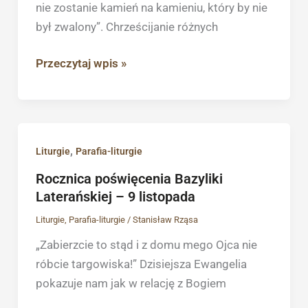
listopada
nie zostanie kamień na kamieniu, który by nie
był zwalony”. Chrześcijanie różnych
Przeczytaj wpis »
Rocznica
,
Liturgie
Parafia-liturgie
poświęcenia
Rocznica poświęcenia Bazyliki
Bazyliki
Laterańskiej – 9 listopada
Laterańskiej
Liturgie
,
Parafia-liturgie
/
Stanisław Rząsa
–
„Zabierzcie to stąd i z domu mego Ojca nie
9
róbcie targowiska!” Dzisiejsza Ewangelia
listopada
pokazuje nam jak w relację z Bogiem