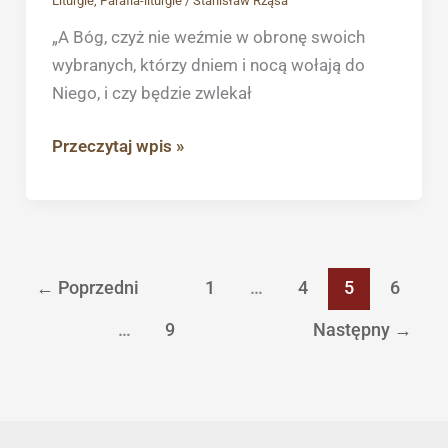
Liturgie
,
Parafia-liturgie
/
Stanisław Rząsa
–
19
„A Bóg, czyż nie weźmie w obronę swoich
października
wybranych, którzy dniem i nocą wołają do
Niego, i czy będzie zwlekał
Przeczytaj wpis »
←
Poprzedni
1
…
4
5
6
…
9
Następny
→