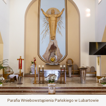
Przejdź
do
treści
Parafia
Wniebowstąpienia Pańskiego
w Lubartowie